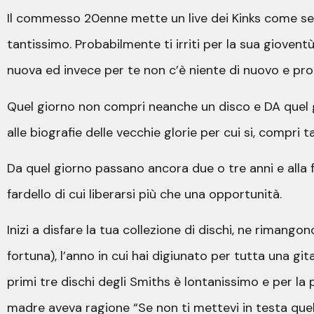
Il commesso 20enne mette un live dei Kinks come se f
tantissimo. Probabilmente ti irriti per la sua giovent
nuova ed invece per te non c’è niente di nuovo e pro
Quel giorno non compri neanche un disco e DA quel g
alle biografie delle vecchie glorie per cui si, compri tan
Da quel giorno passano ancora due o tre anni e alla f
fardello di cui liberarsi più che una opportunità.
Inizi a disfare la tua collezione di dischi, ne rimangon
fortuna), l’anno in cui hai digiunato per tutta una gi
primi tre dischi degli Smiths è lontanissimo e per la
madre aveva ragione “Se non ti mettevi in testa quell