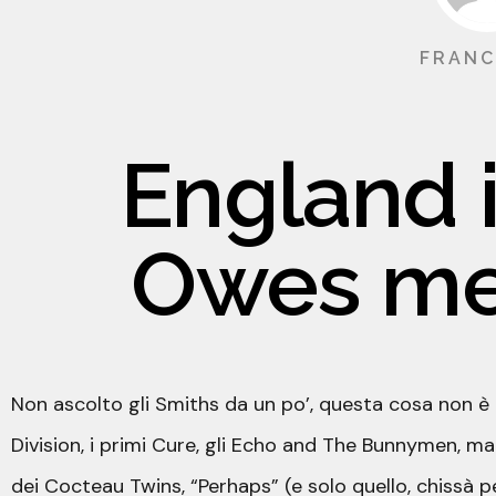
FRANC
England i
Owes me 
Non ascolto gli Smiths da un po’, questa cosa non è
Division, i primi Cure, gli Echo and The Bunnymen, m
dei Cocteau Twins, “Perhaps” (e solo quello, chissà 