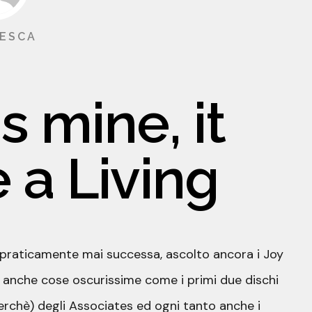
ESCA
s mine, it
a Living
 praticamente mai successa, ascolto ancora i Joy
a anche cose oscurissime come i primi due dischi
perchè) degli Associates ed ogni tanto anche i