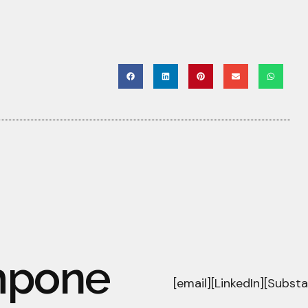
mpone
[email]
[LinkedIn]
[Substa