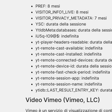
PREF: 8 mesi
VISITOR_INFO1_LIVE: 8 mesi
VISITOR_PRIVACY_METADATA: 7 mesi
YSC: durata della sessione
YtIdbMeta:databases: durata della sess
iU5q-!O9@$: indefinita
yt-player-headers-readable: durata dell
yt-remote-cast-available: indefinita
yt-remote-cast-installed: indefinita
yt-remote-connected-devices: durata de
yt-remote-device-id: durata della sessi
yt-remote-fast-check-period: indefinita
yt-remote-session-app: indefinita
yt-remote-session-name: indefinita
ytidb::LAST_RESULT_ENTRY_KEY: durata 
Video Vimeo (Vimeo, LLC)
Vimeo è un servizio di visualizzazione di cont