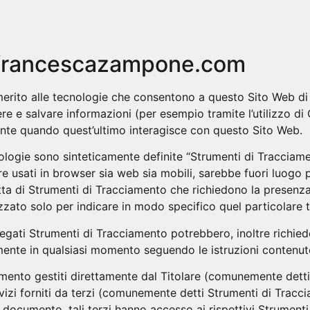
Chi s
.francescazampone.com
ito alle tecnologie che consentono a questo Sito Web di ra
re e salvare informazioni (per esempio tramite l’utilizzo di 
ente quando quest’ultimo interagisce con questo Sito Web.
logie sono sinteticamente definite “Strumenti di Tracciament
usati in browser sia web sia mobili, sarebbe fuori luogo p
tta di Strumenti di Tracciamento che richiedono la presenza
zzato solo per indicare in modo specifico quel particolare 
iegati Strumenti di Tracciamento potrebbero, inoltre richied
mente in qualsiasi momento seguendo le istruzioni contenu
mento gestiti direttamente dal Titolare (comunemente detti
vizi forniti da terzi (comunemente detti Strumenti di Tracci
 documento, tali terzi hanno accesso ai rispettivi Strument