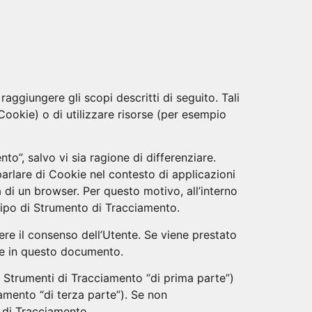
ono
La mia storia
Lavoriamo insieme
Blog
ggiungere gli scopi descritti di seguito. Tali
Cookie) o di utilizzare risorse (per esempio
o”, salvo vi sia ragione di differenziare.
arlare di Cookie nel contesto di applicazioni
 di un browser. Per questo motivo, all’interno
tipo di Strumento di Tracciamento.
ere il consenso dell’Utente. Se viene prestato
te in questo documento.
 Strumenti di Tracciamento “di prima parte”)
amento “di terza parte”). Se non
i di Tracciamento.