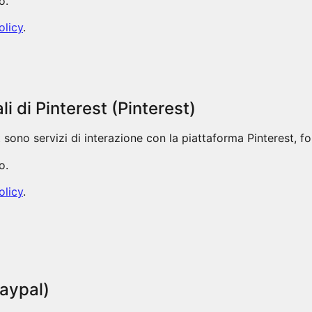
o.
olicy
.
li di Pinterest (Pinterest)
st sono servizi di interazione con la piattaforma Pinterest, for
o.
olicy
.
Paypal)