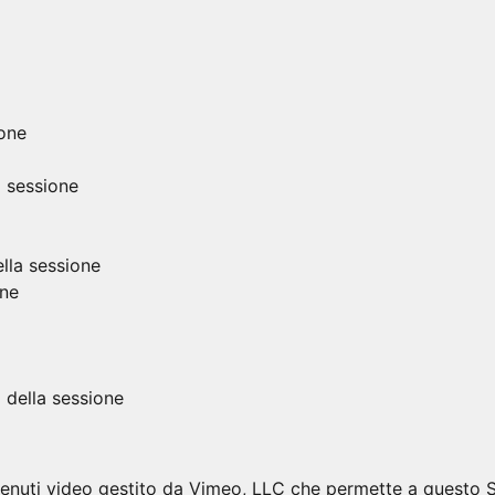
ione
a sessione
lla sessione
one
della sessione
enuti video gestito da Vimeo, LLC che permette a questo Sit