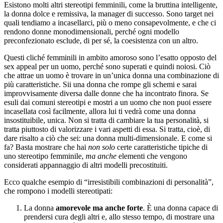
Esistono molti altri stereotipi femminili, come la bruttina intelligente,
la donna dolce e remissiva, la manager di successo. Sono target nei
quali tendiamo a incasellarci, più o meno consapevolmente, e che ci
rendono donne monodimensionali, perché ogni modello
preconfezionato esclude, di per sé, la coesistenza con un altro.
Questi cliché femminili in ambito amoroso sono l’esatto opposto del
sex appeal per un uomo, perché sono superati e quindi noiosi. Ciò
che attrae un uomo è trovare in un’unica donna una combinazione di
più caratteristiche. Sii una donna che rompe gli schemi e sarai
improvvisamente diversa dalle donne che ha incontrato finora. Se
esuli dai comuni stereotipi e mostri a un uomo che non puoi essere
incasellata così facilmente, allora lui ti vedrà come una donna
insostituibile, unica. Non si tratta di cambiare la tua personalità, si
tratta piuttosto di valorizzare i vari aspetti di essa. Si tratta, cioè, di
dare risalto a ciò che sei: una donna multi-dimensionale. E come si
fa? Basta mostrare che hai
non solo
certe caratteristiche tipiche di
uno stereotipo femminile,
ma anche
elementi che vengono
considerati appannaggio di altri modelli precostituiti.
Ecco qualche esempio di “irresistibili combinazioni di personalità”,
che rompono i modelli stereotipati:
La donna
amorevole ma anche forte
. È una donna capace di
prendersi cura degli altri e, allo stesso tempo, di mostrare una