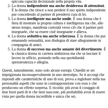
spiccata capacità decisionale nella propria vita.
La donna
indipendente ma anche desiderosa di attenzioni
.
È la donna che riesce a non perdere il suo spirito indipendente
pur concedendo al partner di prendersi cura di lei.
La donna
intelligente ma anche umile
. È una donna che è
fiera di mostrare la propria cultura e intelligenza ma che, allo
stesso tempo, manifesta curiosità verso ciò che il partner può
insegnarle, che sa essere cioè insegnante e allieva.
La donna
seduttiva ma anche scherzosa
. È la donna che pur
emanando sensualità, non disdegna di stare allegramente in
compagnia di amici.
La donna
di successo ma anche amante del divertimento
. È
la classica donna in carriera ambiziosa ma che sa lasciare il
lavoro in ufficio, portando nella sua quotidianità
spensieratezza e allegria.
Questi, naturalmente, sono solo alcuni esempi. Chiediti se sei
imprigionata inconsapevolmente in uno stereotipo. Se ti accorgi che
rispondi alle caratteristiche di uno di essi, prova a inglobare nella tua
personalità aspetti che sono in contrapposizione con esso e che
producono un effetto sorpresa. E ricorda: più avrai il coraggio di
tirar fuori parti di te che tieni nascoste, più probabilità avrai di essere
vista per quella donna incredibile e unica che sei.