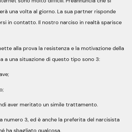
ernet sono molto difficili. Preannuncia che si
à una volta al giorno. La sua partner risponde
 in contatto. Il nostro narciso in realtà sparisce
o mette alla prova la resistenza e la motivazione della
na a una situazione di questo tipo sono 3:
ave;
o;
indi aver meritato un simile trattamento.
 numero 3, ed è anche la preferita del narcisista
ché ha sbagliato qualcosa.