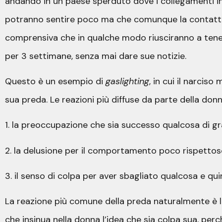
andando in un paese sperduto dove i collegamenti int
potranno sentire poco ma che comunque la contatter
comprensiva che in qualche modo riusciranno a tenersi
per 3 settimane, senza mai dare sue notizie.
Questo è un esempio di
gaslighting
, in cui il narcis
sua preda. Le reazioni più diffuse da parte della don
1. la preoccupazione che sia successo qualcosa di gr
2. la delusione per il comportamento poco rispettos
3. il senso di colpa per aver sbagliato qualcosa e qu
La reazione più comune della preda naturalmente è la
che insinua nella donna l’idea che sia colpa sua, per