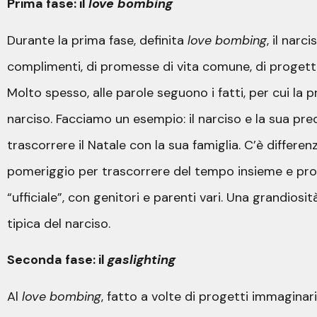
Prima fase: il
love bombing
Durante la prima fase, definita
love bombing
, il nar
complimenti, di promesse di vita comune, di progettua
Molto spesso, alle parole seguono i fatti, per cui la p
narciso. Facciamo un esempio: il narciso e la sua pre
trascorrere il Natale con la sua famiglia. C’è differe
pomeriggio per trascorrere del tempo insieme e propo
“ufficiale”, con genitori e parenti vari. Una grandio
tipica del narciso.
Seconda fase: il
gaslighting
Al
love bombing
, fatto a volte di progetti immaginari