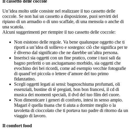
Il cassetto delle coccole
Un’idea molto utile consiste nel realizzare il tuo cassetto delle
coccole. Se non hai un cassetto a disposizione, puoi servirti del
ripiano di un armadio o di uno scaffale, di una mensola o anche di
una scatola.
Alcuni suggerimenti per riempire il tuo cassetto delle coccole:
Non esistono delle regole. Va bene qualunque oggetto che ti
riporti a un’idea di sollievo e sostegno: ciò che significa per te
è diverso dal significato che ne darebbe un’altra persona.
Inserisci sia oggetti con un fine pratico, come i tuoi sali da
bagno preferiti o un asciugamano morbido, sia oggetti che
evochino dei bei ricordi, come ad esempio vecchie fotografie
di quand’eri piccola o lettere d’amore del tuo primo
fidanzatino.
Scegli oggetti legati ai sensi: bagnoschiuma profumati, oli
essenziali, bustine di tè pregiati, bon bon francesi, il cd di
musica dei momenti speciali, il dvd del tuo film del cuore.
Non dimenticare i generi di conforto, intesi in senso ampio.
Magari è quella tisana che ti aiuta a dormire meglio o la
tavoletta di cioccolato che ti portava tuo padre di ritorno da un
viaggio di lavoro.
Il comfort food