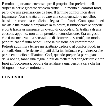
È molto importante tenere sempre il proprio cibo preferito nella
dispensa per le giornate davvero difficili. In merito al comfort food,
però, c’è una precisazione da fare. Il termine comfort non deve
ingannare. Non si tratta di trovare una compensazione nel cibo,
bensì di ricreare una condizione legata all’infanzia. Come quando eri
malata e tua madre ti preparava la minestra, ti rimboccava le coperte
e poi ti lasciava mangiare un ovetto di cioccolato. Si trattava di una
coccola, appunto, non di un premio di consolazione. Era un gesto
che ti trasmetteva una sensazione di sicurezza e serenità, un modo
per dirti “andrà tutto bene”. Ecco la funzione del comfort food.
Potresti addirittura tenere un ricettario dedicato al comfort food, in
cui collezionare le ricette di piatti della tua infanzia e giovinezza che
per te erano cibo dell’anima. Così, quando prepari la parmigiana
della nonna, fanne una teglia in più da mettere nel congelatore e tirar
fuori all’occorrenza, oppure da regalare a una persona cara che ha
bisogno di essere confortata.
CONDIVIDI