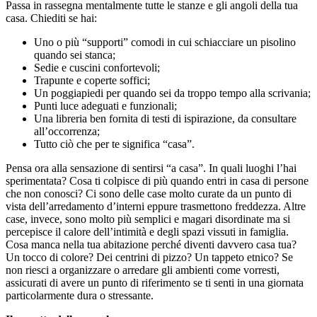
Passa in rassegna mentalmente tutte le stanze e gli angoli della tua
casa. Chiediti se hai:
Uno o più “supporti” comodi in cui schiacciare un pisolino
quando sei stanca;
Sedie e cuscini confortevoli;
Trapunte e coperte soffici;
Un poggiapiedi per quando sei da troppo tempo alla scrivania;
Punti luce adeguati e funzionali;
Una libreria ben fornita di testi di ispirazione, da consultare
all’occorrenza;
Tutto ciò che per te significa “casa”.
Pensa ora alla sensazione di sentirsi “a casa”. In quali luoghi l’hai
sperimentata? Cosa ti colpisce di più quando entri in casa di persone
che non conosci? Ci sono delle case molto curate da un punto di
vista dell’arredamento d’interni eppure trasmettono freddezza. Altre
case, invece, sono molto più semplici e magari disordinate ma si
percepisce il calore dell’intimità e degli spazi vissuti in famiglia.
Cosa manca nella tua abitazione perché diventi davvero casa tua?
Un tocco di colore? Dei centrini di pizzo? Un tappeto etnico? Se
non riesci a organizzare o arredare gli ambienti come vorresti,
assicurati di avere un punto di riferimento se ti senti in una giornata
particolarmente dura o stressante.