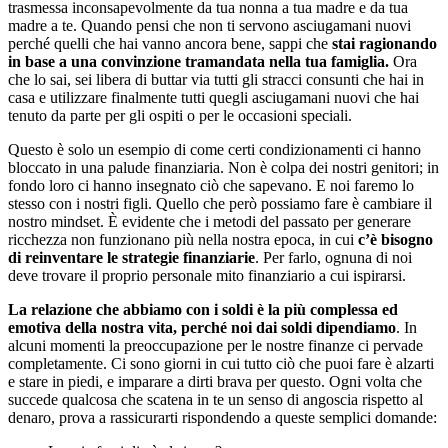
trasmessa inconsapevolmente da tua nonna a tua madre e da tua
madre a te. Quando pensi che non ti servono asciugamani nuovi
perché quelli che hai vanno ancora bene, sappi che
stai ragionando
in base a una convinzione tramandata nella tua famiglia.
Ora
che lo sai, sei libera di buttar via tutti gli stracci consunti che hai in
casa e utilizzare finalmente tutti quegli asciugamani nuovi che hai
tenuto da parte per gli ospiti o per le occasioni speciali.
Questo è solo un esempio di come certi condizionamenti ci hanno
bloccato in una palude finanziaria. Non è colpa dei nostri genitori; in
fondo loro ci hanno insegnato ciò che sapevano. E noi faremo lo
stesso con i nostri figli. Quello che però possiamo fare è cambiare il
nostro mindset. È evidente che i metodi del passato per generare
ricchezza non funzionano più nella nostra epoca, in cui
c’è bisogno
di reinventare le strategie finanziarie
. Per farlo, ognuna di noi
deve trovare il proprio personale mito finanziario a cui ispirarsi.
La relazione che abbiamo con i soldi è la più complessa ed
emotiva della nostra vita, perché noi dai soldi dipendiamo
. In
alcuni momenti la preoccupazione per le nostre finanze ci pervade
completamente. Ci sono giorni in cui tutto ciò che puoi fare è alzarti
e stare in piedi, e imparare a dirti brava per questo. Ogni volta che
succede qualcosa che scatena in te un senso di angoscia rispetto al
denaro, prova a rassicurarti rispondendo a queste semplici domande: