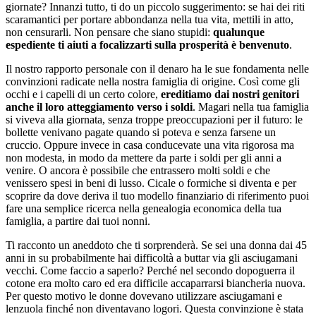
giornate? Innanzi tutto, ti do un piccolo suggerimento: se hai dei riti
scaramantici per portare abbondanza nella tua vita, mettili in atto,
non censurarli. Non pensare che siano stupidi:
qualunque
espediente ti aiuti a focalizzarti sulla prosperità è benvenuto
.
Il nostro rapporto personale con il denaro ha le sue fondamenta nelle
convinzioni radicate nella nostra famiglia di origine. Così come gli
occhi e i capelli di un certo colore,
ereditiamo dai nostri genitori
anche il loro atteggiamento verso i soldi
. Magari nella tua famiglia
si viveva alla giornata, senza troppe preoccupazioni per il futuro: le
bollette venivano pagate quando si poteva e senza farsene un
cruccio. Oppure invece in casa conducevate una vita rigorosa ma
non modesta, in modo da mettere da parte i soldi per gli anni a
venire. O ancora è possibile che entrassero molti soldi e che
venissero spesi in beni di lusso. Cicale o formiche si diventa e per
scoprire da dove deriva il tuo modello finanziario di riferimento puoi
fare una semplice ricerca nella genealogia economica della tua
famiglia, a partire dai tuoi nonni.
Ti racconto un aneddoto che ti sorprenderà. Se sei una donna dai 45
anni in su probabilmente hai difficoltà a buttar via gli asciugamani
vecchi. Come faccio a saperlo? Perché nel secondo dopoguerra il
cotone era molto caro ed era difficile accaparrarsi biancheria nuova.
Per questo motivo le donne dovevano utilizzare asciugamani e
lenzuola finché non diventavano logori. Questa convinzione è stata