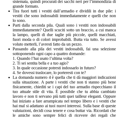
sistemata, quindi procurati dei sacchi neri per l’immondizia di
grande formato.
Tira fuori tutti i vestiti dall’armadio e dividili in due pile: i
vestiti che sono indossabili immediatamente e quelli che non
lo sono.
Parti dalla seconda pila. Quali sono i vestiti non indossabili
immediatamente? Quelli scuciti sotto un braccio, a cui manca
la lampo, quelli di due taglie più piccole, quelli macchiati,
fuori moda o di colori improbabili. Butta via tutto. Se avessi
voluto metterli, l’avresti fatto da un pezzo.
Passando alla pila dei vestiti indossabili, fai una selezione
sottoponendo ogni capo a quattro domande:
1. Quando l’hai usato l’ultima volta?
2. Ti sei sentita bella e a tuo agio?
3. In quale occasione potresti indossarlo in futuro?
4. Se dovessi traslocare, lo porteresti con te?
La domanda numero 4 è quella che ti dà maggiori indicazioni
sulla situazione. A parte i vestiti che non ti stanno più bene
fisicamente, chiediti se i capi del tuo armadio rispecchiano il
tuo attuale stile di vita. È possibile che tu abbia cambiato
lavoro e non ti servano più tutti quei tailleur eleganti. Oppure
hai iniziato a fare arrampicata nel tempo libero e i vestiti che
hai mal si adattano ai tuoi nuovi interessi. Sulla base di queste
valutazioni, decidi cosa tenere e cosa buttar via. Ricordati che
le amiche sono sempre felici di ricevere dei regali che