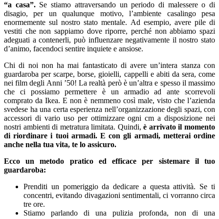
“a casa”.
Se stiamo attraversando un periodo di malessere o di
disagio, per un qualunque motivo, l’ambiente casalingo pesa
enormemente sul nostro stato mentale. Ad esempio, avere pile di
vestiti che non sappiamo dove riporre, perché non abbiamo spazi
adeguati a contenerli, può influenzare negativamente il nostro stato
d’animo, facendoci sentire inquiete e ansiose.
Chi di noi non ha mai fantasticato di avere un’intera stanza con
guardaroba per scarpe, borse, gioielli, cappelli e abiti da sera, come
nei film degli Anni ’50! La realtà però è un’altra e spesso il massimo
che ci possiamo permettere è un armadio ad ante scorrevoli
comprato da Ikea. E non è nemmeno così male, visto che l’azienda
svedese ha una certa esperienza nell’organizzazione degli spazi, con
accessori di vario uso per ottimizzare ogni cm a disposizione nei
nostri ambienti di metratura limitata. Quindi,
è arrivato il momento
di riordinare i tuoi armadi. E con gli armadi, metterai ordine
anche nella tua vita, te lo assicuro.
Ecco un metodo pratico ed efficace per sistemare il tuo
guardaroba:
Prenditi un pomeriggio da dedicare a questa attività. Se ti
concentri, evitando divagazioni sentimentali, ci vorranno circa
tre ore.
Stiamo parlando di una pulizia profonda, non di una