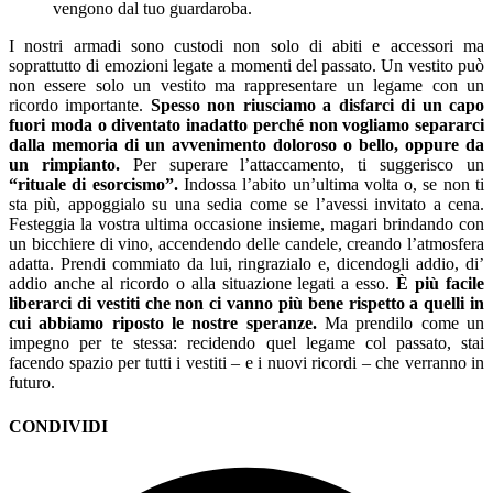
vengono dal tuo guardaroba.
I nostri armadi sono custodi non solo di abiti e accessori ma
soprattutto di emozioni legate a momenti del passato. Un vestito può
non essere solo un vestito ma rappresentare un legame con un
ricordo importante.
Spesso non riusciamo a disfarci di un capo
fuori moda o diventato inadatto perché non vogliamo separarci
dalla memoria di un avvenimento doloroso o bello, oppure da
un rimpianto.
Per superare l’attaccamento, ti suggerisco un
“rituale di esorcismo”.
Indossa l’abito un’ultima volta o, se non ti
sta più, appoggialo su una sedia come se l’avessi invitato a cena.
Festeggia la vostra ultima occasione insieme, magari brindando con
un bicchiere di vino, accendendo delle candele, creando l’atmosfera
adatta. Prendi commiato da lui, ringrazialo e, dicendogli addio, di’
addio anche al ricordo o alla situazione legati a esso.
È più facile
liberarci di vestiti che non ci vanno più bene rispetto a quelli in
cui abbiamo riposto le nostre speranze.
Ma prendilo come un
impegno per te stessa: recidendo quel legame col passato, stai
facendo spazio per tutti i vestiti – e i nuovi ricordi – che verranno in
futuro.
CONDIVIDI