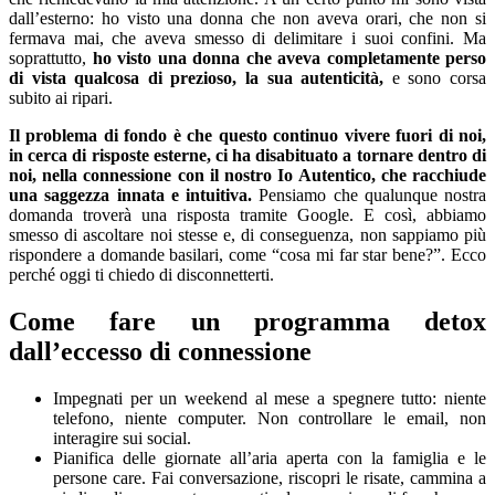
dall’esterno: ho visto una donna che non aveva orari, che non si
fermava mai, che aveva smesso di delimitare i suoi confini. Ma
soprattutto,
ho visto una donna che aveva completamente perso
di vista qualcosa di prezioso, la sua autenticità,
e sono corsa
subito ai ripari.
Il problema di fondo è che questo continuo vivere fuori di noi,
in cerca di risposte esterne, ci ha disabituato a tornare dentro di
noi, nella connessione con il nostro Io Autentico, che racchiude
una saggezza innata e intuitiva.
Pensiamo che qualunque nostra
domanda troverà una risposta tramite Google. E così, abbiamo
smesso di ascoltare noi stesse e, di conseguenza, non sappiamo più
rispondere a domande basilari, come “cosa mi far star bene?”. Ecco
perché oggi ti chiedo di disconnetterti.
Come fare un programma detox
dall’eccesso di connessione
Impegnati per un weekend al mese a spegnere tutto: niente
telefono, niente computer. Non controllare le email, non
interagire sui social.
Pianifica delle giornate all’aria aperta con la famiglia e le
persone care. Fai conversazione, riscopri le risate, cammina a