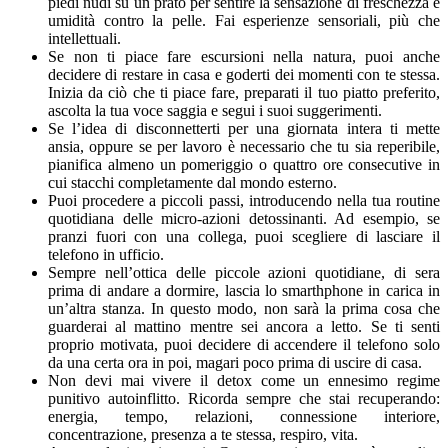
piedi nudi su un prato per sentire la sensazione di freschezza e
umidità contro la pelle. Fai esperienze sensoriali, più che
intellettuali.
Se non ti piace fare escursioni nella natura, puoi anche
decidere di restare in casa e goderti dei momenti con te stessa.
Inizia da ciò che ti piace fare, preparati il tuo piatto preferito,
ascolta la tua voce saggia e segui i suoi suggerimenti.
Se l’idea di disconnetterti per una giornata intera ti mette
ansia, oppure se per lavoro è necessario che tu sia reperibile,
pianifica almeno un pomeriggio o quattro ore consecutive in
cui stacchi completamente dal mondo esterno.
Puoi procedere a piccoli passi, introducendo nella tua routine
quotidiana delle micro-azioni detossinanti. Ad esempio, se
pranzi fuori con una collega, puoi scegliere di lasciare il
telefono in ufficio.
Sempre nell’ottica delle piccole azioni quotidiane, di sera
prima di andare a dormire, lascia lo smarthphone in carica in
un’altra stanza. In questo modo, non sarà la prima cosa che
guarderai al mattino mentre sei ancora a letto. Se ti senti
proprio motivata, puoi decidere di accendere il telefono solo
da una certa ora in poi, magari poco prima di uscire di casa.
Non devi mai vivere il detox come un ennesimo regime
punitivo autoinflitto. Ricorda sempre che stai recuperando:
energia, tempo, relazioni, connessione interiore,
concentrazione, presenza a te stessa, respiro, vita.