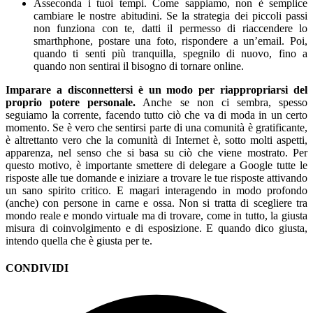
Asseconda i tuoi tempi. Come sappiamo, non è semplice
cambiare le nostre abitudini. Se la strategia dei piccoli passi
non funziona con te, datti il permesso di riaccendere lo
smarthphone, postare una foto, rispondere a un’email. Poi,
quando ti senti più tranquilla, spegnilo di nuovo, fino a
quando non sentirai il bisogno di tornare online.
Imparare a disconnettersi è un modo per riappropriarsi del
proprio potere personale.
Anche se non ci sembra, spesso
seguiamo la corrente, facendo tutto ciò che va di moda in un certo
momento. Se è vero che sentirsi parte di una comunità è gratificante,
è altrettanto vero che la comunità di Internet è, sotto molti aspetti,
apparenza, nel senso che si basa su ciò che viene mostrato. Per
questo motivo, è importante smettere di delegare a Google tutte le
risposte alle tue domande e iniziare a trovare le tue risposte attivando
un sano spirito critico. E magari interagendo in modo profondo
(anche) con persone in carne e ossa. Non si tratta di scegliere tra
mondo reale e mondo virtuale ma di trovare, come in tutto, la giusta
misura di coinvolgimento e di esposizione. E quando dico giusta,
intendo quella che è giusta per te.
CONDIVIDI