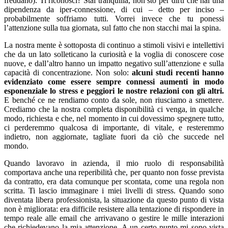
freddano). Ti riconosci? Stai tranquilla, non sto per dirti che hai una
dipendenza da iper-connessione, di cui – detto per inciso –
probabilmente soffriamo tutti. Vorrei invece che tu ponessi
l’attenzione sulla tua giornata, sul fatto che non stacchi mai la spina.
La nostra mente è sottoposta di continuo a stimoli visivi e intellettivi
che da un lato solleticano la curiosità e la voglia di conoscere cose
nuove, e dall’altro hanno un impatto negativo sull’attenzione e sulla
capacità di concentrazione. Non solo:
alcuni studi recenti hanno
evidenziato come essere sempre connessi aumenti in modo
esponenziale lo stress e peggiori le nostre relazioni con gli altri.
E benché ce ne rendiamo conto da sole, non riusciamo a smettere.
Crediamo che la nostra completa disponibilità ci venga, in qualche
modo, richiesta e che, nel momento in cui dovessimo spegnere tutto,
ci perderemmo qualcosa di importante, di vitale, e resteremmo
indietro, non aggiornate, tagliate fuori da ciò che succede nel
mondo.
Quando lavoravo in azienda, il mio ruolo di responsabilità
comportava anche una reperibilità che, per quanto non fosse prevista
da contratto, era data comunque per scontata, come una regola non
scritta. Ti lascio immaginare i miei livelli di stress. Quando sono
diventata libera professionista, la situazione da questo punto di vista
non è migliorata: era difficile resistere alla tentazione di rispondere in
tempo reale alle email che arrivavano o gestire le mille interazioni
che richiedevano la mia attenzione. A un certo punto mi sono vista