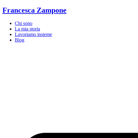
Vai
Francesca Zampone
al
contenuto
Chi sono
La mia storia
Lavoriamo insieme
Blog