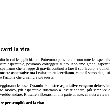
carti la vita
to in cui le applichiamo. Potremmo pensare che non tutte le aspettative 
stre aspettative, possiamo correggere il tiro. Abbiamo grandi aspettati
 aspettiamo che la legge di gravità continui a fare il suo lavoro, e qui
nostre aspettative ma i valori in cui crediamo
, come il senso di giust
o l’azione che ci sembra più giusta.
 peggiorano le cose.
Quando le nostre aspettative vengono deluse
, i
to motivo, più aspettative riusciamo a lasciar andare, più semplice di
ebbe andare. Riuscire a liberarsi di una parte di esse, ci aiuta a vivere
e per semplificarti la vita: