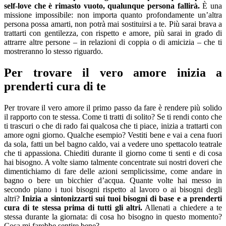
self-love che è rimasto vuoto, qualunque persona fallirà.
È una
missione impossibile: non importa quanto profondamente un’altra
persona possa amarti, non potrà mai sostituirsi a te. Più sarai brava a
trattarti con gentilezza, con rispetto e amore, più sarai in grado di
attrarre altre persone – in relazioni di coppia o di amicizia – che ti
mostreranno lo stesso riguardo.
Per trovare il vero amore inizia a
prenderti cura di te
Per trovare il vero amore il primo passo da fare è rendere più solido
il rapporto con te stessa. Come ti tratti di solito? Se ti rendi conto che
ti trascuri o che di rado fai qualcosa che ti piace, inizia a trattarti con
amore ogni giorno. Qualche esempio? Vestiti bene e vai a cena fuori
da sola, fatti un bel bagno caldo, vai a vedere uno spettacolo teatrale
che ti appassiona. Chiediti durante il giorno come ti senti e di cosa
hai bisogno. A volte siamo talmente concentrate sui nostri doveri che
dimentichiamo di fare delle azioni semplicissime, come andare in
bagno o bere un bicchier d’acqua. Quante volte hai messo in
secondo piano i tuoi bisogni rispetto al lavoro o ai bisogni degli
altri?
Inizia a sintonizzarti sui tuoi bisogni di base e a prenderti
cura di te stessa prima di tutti gli altri.
Allenati a chiedere a te
stessa durante la giornata: di cosa ho bisogno in questo momento?
Cosa mi farebbe sentire bene?