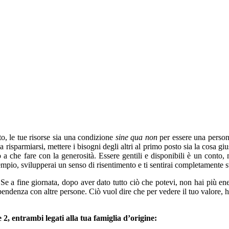
uto, le tue risorse sia una condizione
sine qua non
per essere una person
a risparmiarsi, mettere i bisogni degli altri al primo posto sia la cosa gi
a che fare con la generosità. Essere gentili e disponibili è un conto, 
sempio, svilupperai un senso di risentimento e ti sentirai completamente 
 a fine giornata, dopo aver dato tutto ciò che potevi, non hai più ener
ndenza con altre persone. Ciò vuol dire che per vedere il tuo valore, ha
2, entrambi legati alla tua famiglia d’origine: