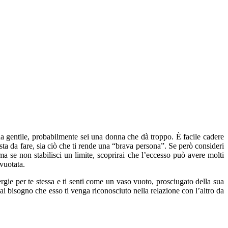
a gentile, probabilmente sei una donna che dà troppo. È facile cadere
usta da fare, sia ciò che ti rende una “brava persona”. Se però consideri
ma se non stabilisci un limite, scoprirai che l’eccesso può avere molti
svuotata.
gie per te stessa e ti senti come un vaso vuoto, prosciugato della sua
i bisogno che esso ti venga riconosciuto nella relazione con l’altro da