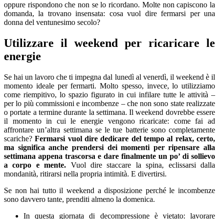
oppure rispondono che non se lo ricordano. Molte non capiscono la
domanda, la trovano insensata: cosa vuol dire fermarsi per una
donna del ventunesimo secolo?
Utilizzare il weekend per ricaricare le
energie
Se hai un lavoro che ti impegna dal lunedì al venerdì, il weekend è il
momento ideale per fermarti. Molto spesso, invece, lo utilizziamo
come riempitivo, lo spazio figurato in cui infilare tutte le attività –
per lo più commissioni e incombenze – che non sono state realizzate
o portate a termine durante la settimana. Il weekend dovrebbe essere
il momento in cui le energie vengono ricaricate: come fai ad
affrontare un’altra settimana se le tue batterie sono completamente
scariche?
Fermarsi vuol dire dedicare del tempo al relax, certo,
ma significa anche prendersi dei momenti per ripensare alla
settimana appena trascorsa e dare finalmente un po’ di sollievo
a corpo e mente.
Vuol dire staccare la spina, eclissarsi dalla
mondanità, ritirarsi nella propria intimità. E divertirsi.
Se non hai tutto il weekend a disposizione perché le incombenze
sono davvero tante, prenditi almeno la domenica.
In questa giornata di decompressione è vietato: lavorare