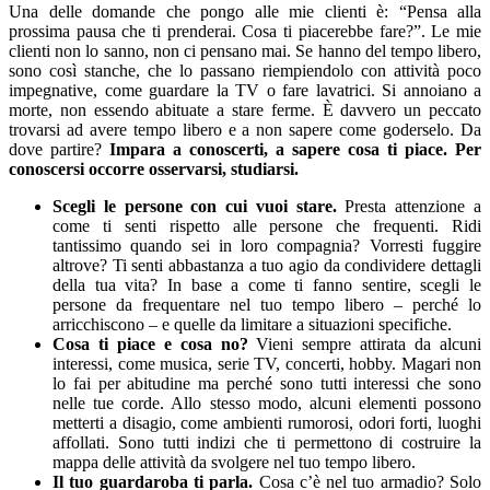
Una delle domande che pongo alle mie clienti è: “Pensa alla
prossima pausa che ti prenderai. Cosa ti piacerebbe fare?”. Le mie
clienti non lo sanno, non ci pensano mai. Se hanno del tempo libero,
sono così stanche, che lo passano riempiendolo con attività poco
impegnative, come guardare la TV o fare lavatrici. Si annoiano a
morte, non essendo abituate a stare ferme. È davvero un peccato
trovarsi ad avere tempo libero e a non sapere come goderselo. Da
dove partire?
Impara a conoscerti, a sapere cosa ti piace. Per
conoscersi occorre osservarsi, studiarsi.
Scegli le persone con cui vuoi stare.
Presta attenzione a
come ti senti rispetto alle persone che frequenti. Ridi
tantissimo quando sei in loro compagnia? Vorresti fuggire
altrove? Ti senti abbastanza a tuo agio da condividere dettagli
della tua vita? In base a come ti fanno sentire, scegli le
persone da frequentare nel tuo tempo libero – perché lo
arricchiscono – e quelle da limitare a situazioni specifiche.
Cosa ti piace e cosa no?
Vieni sempre attirata da alcuni
interessi, come musica, serie TV, concerti, hobby. Magari non
lo fai per abitudine ma perché sono tutti interessi che sono
nelle tue corde. Allo stesso modo, alcuni elementi possono
metterti a disagio, come ambienti rumorosi, odori forti, luoghi
affollati. Sono tutti indizi che ti permettono di costruire la
mappa delle attività da svolgere nel tuo tempo libero.
Il tuo guardaroba ti parla.
Cosa c’è nel tuo armadio? Solo