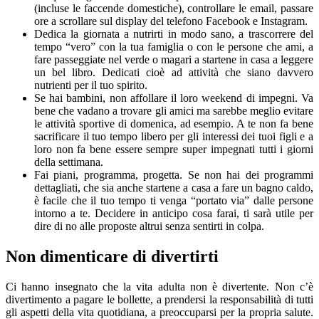
(incluse le faccende domestiche), controllare le email, passare
ore a scrollare sul display del telefono Facebook e Instagram.
Dedica la giornata a nutrirti in modo sano, a trascorrere del
tempo “vero” con la tua famiglia o con le persone che ami, a
fare passeggiate nel verde o magari a startene in casa a leggere
un bel libro. Dedicati cioè ad attività che siano davvero
nutrienti per il tuo spirito.
Se hai bambini, non affollare il loro weekend di impegni. Va
bene che vadano a trovare gli amici ma sarebbe meglio evitare
le attività sportive di domenica, ad esempio. A te non fa bene
sacrificare il tuo tempo libero per gli interessi dei tuoi figli e a
loro non fa bene essere sempre super impegnati tutti i giorni
della settimana.
Fai piani, programma, progetta. Se non hai dei programmi
dettagliati, che sia anche startene a casa a fare un bagno caldo,
è facile che il tuo tempo ti venga “portato via” dalle persone
intorno a te. Decidere in anticipo cosa farai, ti sarà utile per
dire di no alle proposte altrui senza sentirti in colpa.
Non dimenticare di divertirti
Ci hanno insegnato che la vita adulta non è divertente. Non c’è
divertimento a pagare le bollette, a prendersi la responsabilità di tutti
gli aspetti della vita quotidiana, a preoccuparsi per la propria salute.