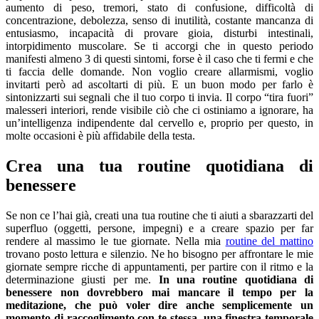
aumento di peso, tremori, stato di confusione, difficoltà di
concentrazione, debolezza, senso di inutilità, costante mancanza di
entusiasmo, incapacità di provare gioia, disturbi intestinali,
intorpidimento muscolare. Se ti accorgi che in questo periodo
manifesti almeno 3 di questi sintomi, forse è il caso che ti fermi e che
ti faccia delle domande. Non voglio creare allarmismi, voglio
invitarti però ad ascoltarti di più. E un buon modo per farlo è
sintonizzarti sui segnali che il tuo corpo ti invia. Il corpo “tira fuori”
malesseri interiori, rende visibile ciò che ci ostiniamo a ignorare, ha
un’intelligenza indipendente dal cervello e, proprio per questo, in
molte occasioni è più affidabile della testa.
Crea una tua routine quotidiana di
benessere
Se non ce l’hai già, creati una tua routine che ti aiuti a sbarazzarti del
superfluo (oggetti, persone, impegni) e a creare spazio per far
rendere al massimo le tue giornate. Nella mia
routine del mattino
trovano posto lettura e silenzio. Ne ho bisogno per affrontare le mie
giornate sempre ricche di appuntamenti, per partire con il ritmo e la
determinazione giusti per me.
In una routine quotidiana di
benessere non dovrebbero mai mancare il tempo per la
meditazione, che può voler dire anche semplicemente un
momento di raccoglimento con te stessa, una finestra temporale