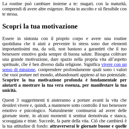
La routine può cambiare insieme a te: magari, con la maturità,
comprendi di avere altre esigenze. Resta in ascolto e sii flessibile con
te stessa.
Scopri la tua motivazione
Essere in sintonia con il proprio corpo e avere una routine
quotidiana che ti aiuti a prevenire lo stress sono due elementi
importantissimi ma, da soli, non bastano a garantirti che il tuo
benessere emotivo goda sempre di buona salute. Bisogna coltivare
una grande motivazione, dare spazio nella propria vita all’aspetto
spirituale, che è ben diverso dalla religione. Significa
vivere con un
senso di missione
, comprendere profondamente quali sono i valori
che vuoi portare nel mondo, abbandonarti appieno al tuo potenziale.
Scoprire la tua motivazione profonda è fondamentale per
aiutarti a mostrare la tua vera essenza, per manifestare la tua
unicità.
Questi 3 suggerimenti ti aiuteranno a portare avanti la vita che
desideri vivere e, quindi, a mantenere sotto controllo il tuo benessere
emotivo e psicologico. Naturalmente continuerai ad avere delle
giornate storte, in alcuni momenti ti sentirai demotivata e stanca,
scoraggiata e triste. Succede, fa parte della vita. Ciò che cambierà è
la tua attitudine di fondo:
attraverserai le giornate buone e quelle