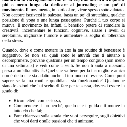
più o meno lunga da dedicare al journaling e un po’ di
movimento.
Il movimento, in particolare, viene spesso sottovalutato.
Non occorre iscriversi in palestra, basta un po’ di stretching, qualche
posizione di yoga o una lunga passeggiata. Purché il tuo corpo si
muova. Il movimento ha, infatti, il benefico potere di stimolare la
creatività, incrementare le funzioni cognitive, alzare i livelli di
serotonina, migliorare l’umore e aumentare la soglia di tolleranza
dello stress.
Quando, dove e come mettere in atto la tua routine di benessere è
soggettivo. Se non sai quali sono le attività che ti aiutano a
decomprimere, provane qualcuna per un tempo congruo (non meno
di una settimana) e vedi come ti senti. Se non ti aiuta a rilassarti,
passa a un’altra attività. Quel che va bene per la tua migliore amica
non è detto che sia adatto anche al tuo modo di essere. Come puoi
sapere se la tua routine quotidiana sta funzionando? Qualunque
siano le azioni che hai scelto di fare per te stessa, dovresti essere in
grado di:
Riconnetterti con te stessa;
Comprendere il tuo perché, quello che ti guida e ti muove in
tutto ciò che fai;
Fare chiarezza sulla strada che vuoi perseguire, sugli obiettivi
che vuoi darti e sulle passioni che ti animano.