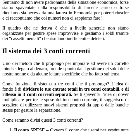
Sentiamo di non avere padronanza della situazione economica, forse
siamo spaventate dalla responsabilità di farcene carico o forse
riteniamo sia necessaria una laurea in Economia per poterci riuscire
e ci raccontiamo che coi numeri non ci sappiamo fare!
Il quadro che ne deriva è che a livello generale non siamo
organizzate per gestire spese improvvise e gestiamo i soldi tramite
dei “cassetti mentali” che risultano inefficienti e deleteri.
Il sistema dei 3 conti correnti
Uno dei metodi che ti propongo per imparare ad avere un corretto
mindset legato al denaro, prende spunto dalla gestione dei soldi delle
nostre nonne e da alcune letture specifiche che ho fatto sul tema.
Come funziona il sistema a tre conti che ti propongo? L’idea di
fondo è di
dividere le tue entrate totali in tre conti contabili, e di
riflesso in 3 conti correnti separati.
Se ti spaventa l’idea di dover
moltiplicare per tre le spese del tuo conto corrente, ti suggerisco di
scegliere di utilizzare nuovi sistemi proposti da app o dalle banche
stesse per gestire la separazione.
Come saranno divisi questi 3 conti correnti?
Il conto SPESE –
Ovvero il conto che userai per gestire tutte