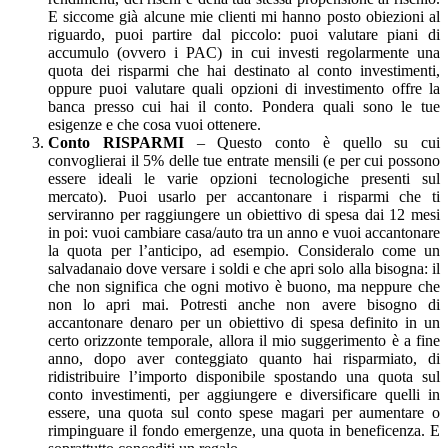
E siccome già alcune mie clienti mi hanno posto obiezioni al
riguardo, puoi partire dal piccolo: puoi valutare piani di
accumulo (ovvero i PAC) in cui investi regolarmente una
quota dei risparmi che hai destinato al conto investimenti,
oppure puoi valutare quali opzioni di investimento offre la
banca presso cui hai il conto. Pondera quali sono le tue
esigenze e che cosa vuoi ottenere.
Conto RISPARMI
– Questo conto è quello su cui
convoglierai il 5% delle tue entrate mensili (e per cui possono
essere ideali le varie opzioni tecnologiche presenti sul
mercato). Puoi usarlo per accantonare i risparmi che ti
serviranno per raggiungere un obiettivo di spesa dai 12 mesi
in poi: vuoi cambiare casa/auto tra un anno e vuoi accantonare
la quota per l’anticipo, ad esempio. Consideralo come un
salvadanaio dove versare i soldi e che apri solo alla bisogna: il
che non significa che ogni motivo è buono, ma neppure che
non lo apri mai. Potresti anche non avere bisogno di
accantonare denaro per un obiettivo di spesa definito in un
certo orizzonte temporale, allora il mio suggerimento è a fine
anno, dopo aver conteggiato quanto hai risparmiato, di
ridistribuire l’importo disponibile spostando una quota sul
conto investimenti, per aggiungere e diversificare quelli in
essere, una quota sul conto spese magari per aumentare o
rimpinguare il fondo emergenze, una quota in beneficenza. E