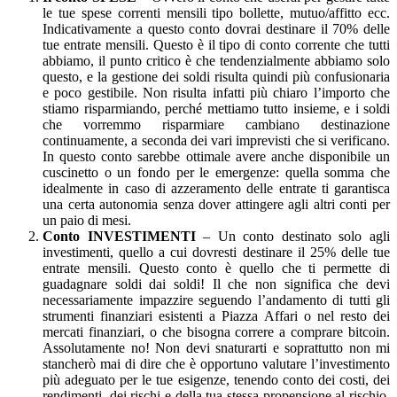
le tue spese correnti mensili tipo bollette, mutuo/affitto ecc.
Indicativamente a questo conto dovrai destinare il 70% delle
tue entrate mensili. Questo è il tipo di conto corrente che tutti
abbiamo, il punto critico è che tendenzialmente abbiamo solo
questo, e la gestione dei soldi risulta quindi più confusionaria
e poco gestibile. Non risulta infatti più chiaro l’importo che
stiamo risparmiando, perché mettiamo tutto insieme, e i soldi
che vorremmo risparmiare cambiano destinazione
continuamente, a seconda dei vari imprevisti che si verificano.
In questo conto sarebbe ottimale avere anche disponibile un
cuscinetto o un fondo per le emergenze: quella somma che
idealmente in caso di azzeramento delle entrate ti garantisca
una certa autonomia senza dover attingere agli altri conti per
un paio di mesi.
Conto INVESTIMENTI
– Un conto destinato solo agli
investimenti, quello a cui dovresti destinare il 25% delle tue
entrate mensili. Questo conto è quello che ti permette di
guadagnare soldi dai soldi! Il che non significa che devi
necessariamente impazzire seguendo l’andamento di tutti gli
strumenti finanziari esistenti a Piazza Affari o nel resto dei
mercati finanziari, o che bisogna correre a comprare bitcoin.
Assolutamente no! Non devi snaturarti e soprattutto non mi
stancherò mai di dire che è opportuno valutare l’investimento
più adeguato per le tue esigenze, tenendo conto dei costi, dei
rendimenti, dei rischi e della tua stessa propensione al rischio.